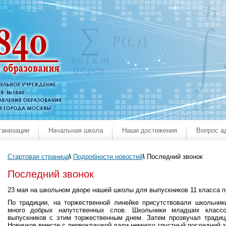
ганизации
Начальная школа
Наши достижения
Вопрос а
Стартовая страница
\
Подробности новостей
\
Последний звонок
Последний звонок
23 мая на школьном дворе нашей школы для выпускников 11 класса п
По традиции, на торжественной линейке присутствовали школьники
много добрых напутственных слов. Школьники младших класс
выпускников с этим торжественным днем. Затем прозвучал тради
Новичков вместе с первоклашкой дали немного грустный последний 