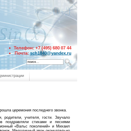
Телефон: +7 (495) 680 07 44
Почта:
sch1840@yandex.ru 
дминистрации
рошла церемония последнего звонка.
, родители, учителя, гости. Звучало
ов поздравляли стихами и песнями
ционный «Вальс поколений» и Михаил
звонок. Мелодичный звон окончательно