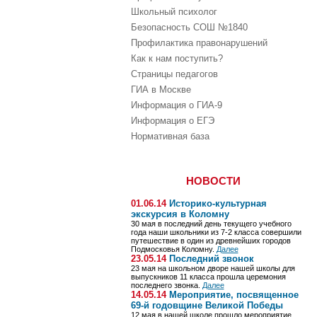
Школьный психолог
Безопасность СОШ №1840
Профилактика правонарушений
Как к нам поступить?
Страницы педагогов
ГИА в Москве
Информация о ГИА-9
Информация о ЕГЭ
Нормативная база
НОВОСТИ
01.06.14
Историко-культурная 
экскурсия в Коломну
30 мая в последний день текущего учебного
года наши школьники из 7-2 класса совершили
путешествие в один из древнейших городов
Подмосковья Коломну.
Далее
23.05.14
Последний звонок
23 мая на школьном дворе нашей школы для
выпускников 11 класса прошла церемония
последнего звонка.
Далее
14.05.14
Мероприятие, посвященное 
69-й годовщине Великой Победы
12 мая в нашей школе прошло мероприятие,